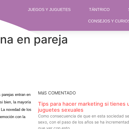
JUEGOS Y JUGUETES
TÁNTRICO
CONSEJOS Y CURIO
ina en pareja
MáS COMENTADO
 parejas entran en
si bien, la mayoría
Tips para hacer marketing si tiene
juguetes sexuales
. La novedad de los
Como consecuencia de que en esta sociedad se
 emoción con la
sexo, con el paso de los años se ha incrementa
que ver con esto.