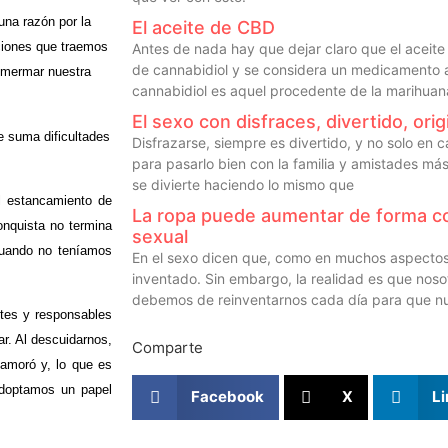
 una razón por la
El aceite de CBD
ciones que traemos
Antes de nada hay que dejar claro que el aceit
de cannabidiol y se considera un medicamento an
n mermar nuestra
cannabidiol es aquel procedente de la marihuan
El sexo con disfraces, divertido, ori
e suma dificultades
Disfrazarse, siempre es divertido, y no solo en 
para pasarlo bien con la familia y amistades má
se divierte haciendo lo mismo que
el estancamiento de
La ropa puede aumentar de forma co
onquista no termina
sexual
cuando no teníamos
En el sexo dicen que, como en muchos aspectos 
inventado. Sin embargo, la realidad es que nos
debemos de reinventarnos cada día para que nu
ntes y responsables
r. Al descuidarnos,
Comparte
enamoró
y, lo que es
adoptamos un papel
Facebook
X
Li