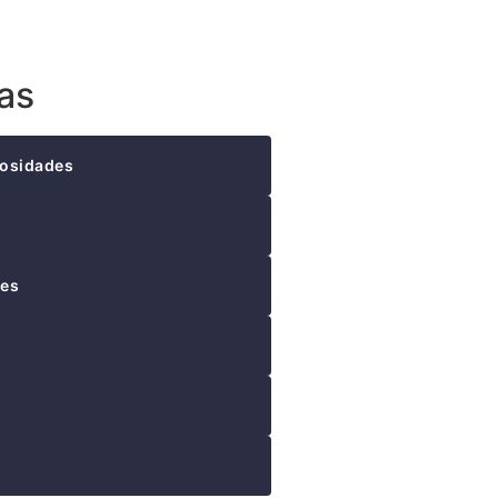
as
iosidades
tes