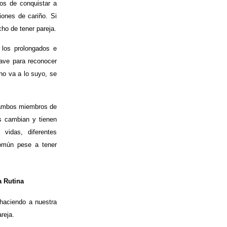
os de conquistar a
iones de cariño. Si
ho de tener pareja.
 los prolongados e
lave para reconocer
o va a lo suyo, se
n ambos miembros de
as cambian y tienen
s vidas, diferentes
común pese a tener
a Rutina
 haciendo a nuestra
reja.