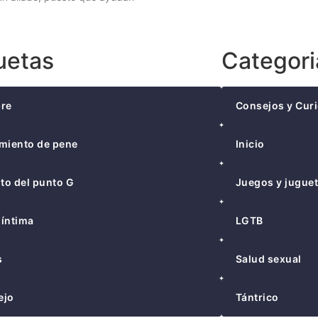
uetas
Categori
bre
Consejos y Cur
miento de pene
Inicio
to del punto G
Juegos y jugue
 íntima
LGTB
s
Salud sexual
ejo
Tántrico