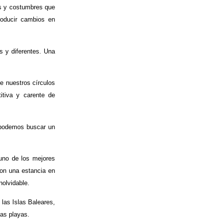
os y costumbres que
roducir cambios en
s y diferentes. Una
de nuestros círculos
titiva y carente de
, podemos buscar un
uno de los mejores
on una estancia en
nolvidable.
las Islas Baleares,
cas playas.