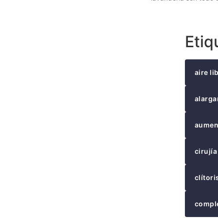
Etiq
aire li
alarga
aumen
cirujía
clítori
compl