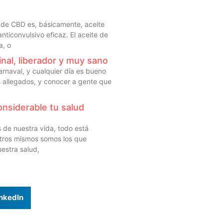
e de CBD es, básicamente, aceite
ticonvulsivo eficaz. El aceite de
a, o
ginal, liberador y muy sano
carnaval, y cualquier día es bueno
s allegados, y conocer a gente que
nsiderable tu salud
de nuestra vida, todo está
otros mismos somos los que
estra salud,
nkedIn