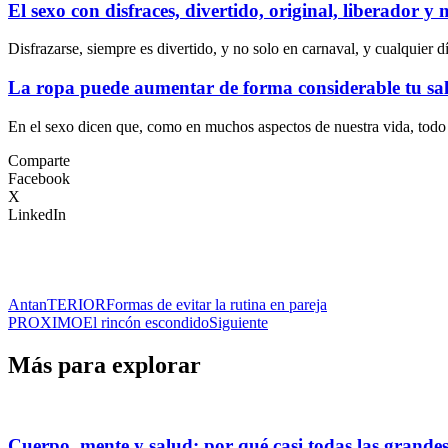
El sexo con disfraces, divertido, original, liberador y
Disfrazarse, siempre es divertido, y no solo en carnaval, y cualquier 
La ropa puede aumentar de forma considerable tu sa
En el sexo dicen que, como en muchos aspectos de nuestra vida, todo 
Comparte
Facebook
X
LinkedIn
Ant
anTERIOR
Formas de evitar la rutina en pareja
PROXIMO
El rincón escondido
Siguiente
Más para explorar
Cuerpo, mente y salud: por qué casi todas las grande