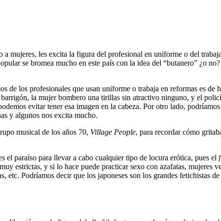
mujeres, les excita la figura del profesional en uniforme o del trabaj
ra popular se bromea mucho en este país con la idea del “butanero” ¿o no?
os de los profesionales que usan uniforme o trabaja en reformas es de h
barrigón, la mujer bombero una tirillas sin atractivo ninguno, y el poli
 podemos evitar tener esa imagen en la cabeza. Por otro lado, podríamos
unas y algunos nos excita mucho.
grupo musical de los años 70,
Village People
, para recordar cómo gritab
 el paraíso para llevar a cabo cualquier tipo de locura erótica, pues el
muy estrictas, y si lo hace puede practicar sexo con azafatas, mujeres ve
, etc. Podríamos decir que los japoneses son los grandes fetichistas de 