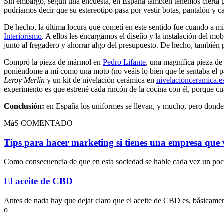
Sin embargo, según una encuesta, en España también tenemos cierta pr
podríamos decir que su estereotipo pasa por vestir botas, pantalón y c
De hecho, la última locura que cometí en este sentido fue cuando a mi 
Interiorismo
. A ellos les encargamos el diseño y la instalación del m
junto al fregadero y ahorrar algo del presupuesto. De hecho, también p
Compró la pieza de mármol en
Pedro Lifante
, una magnífica pieza de
poniéndome a mí como una moto (no veáis lo bien que le sentaba el pan
Leroy Merlín
y un kit de nivelación cerámica en
nivelacionceramica.e
experimento es que estrené cada rincón de la cocina con él, porque 
Conclusión:
en España los uniformes se llevan, y mucho, pero donde
MáS COMENTADO
Tips para hacer marketing si tienes una empresa que 
Como consecuencia de que en esta sociedad se hable cada vez un poco
El aceite de CBD
Antes de nada hay que dejar claro que el aceite de CBD es, básicamen
o