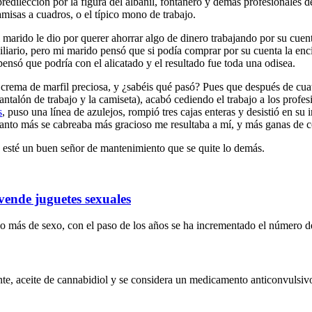
edilección por la figura del albañil, fontanero y demás profesionales 
amisas a cuadros, o el típico mono de trabajo.
marido le dio por querer ahorrar algo de dinero trabajando por su cuent
obiliario, pero mi marido pensó que si podía comprar por su cuenta la en
ensó que podría con el alicatado y el resultado fue toda una odisea.
 crema de marfil preciosa, y ¿sabéis qué pasó? Pues que después de cua
talón de trabajo y la camiseta), acabó cediendo el trabajo a los profesi
s
, puso una línea de azulejos, rompió tres cajas enteras y desistió en s
cuanto más se cabreaba más gracioso me resultaba a mí, y más ganas de
 esté un buen señor de mantenimiento que se quite lo demás.
vende juguetes sexuales
 más de sexo, con el paso de los años se ha incrementado el número de
te, aceite de cannabidiol y se considera un medicamento anticonvulsivo 