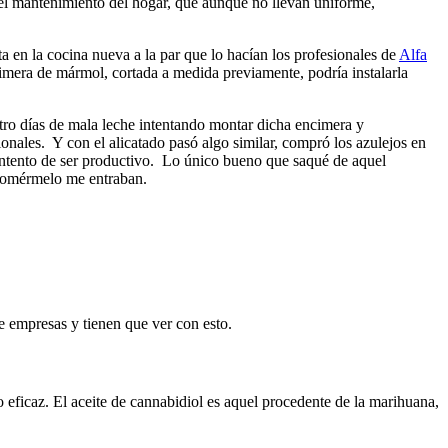
del mantenimiento del hogar, que aunque no llevan uniforme,
a en la cocina nueva a la par que lo hacían los profesionales de
Alfa
cimera de mármol, cortada a medida previamente, podría instalarla
tro días de mala leche intentando montar dicha encimera y
onales. Y con el alicatado pasó algo similar, compró los azulejos en
u intento de ser productivo. Lo único bueno que saqué de aquel
 comérmelo me entraban.
 empresas y tienen que ver con esto.
eficaz. El aceite de cannabidiol es aquel procedente de la marihuana,