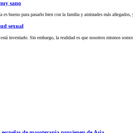
 muy sano
día es bueno para pasarlo bien con la familia y amistades más allegados
lud sexual
está inventado. Sin embargo, la realidad es que nosotros mismos somos
s escuelas de masoterapia provienen de Asia