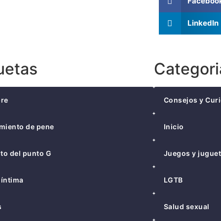
Faceboo
LinkedIn
uetas
Categori
bre
Consejos y Cur
miento de pene
Inicio
to del punto G
Juegos y jugue
 íntima
LGTB
s
Salud sexual