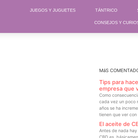
JUEGOS Y JUGUETES
TÁNTRICO
CONSEJOS Y CURIO
MáS COMENTAD
Tips para hace
empresa que v
Como consecuencia
cada vez un poco m
años se ha increm
tienen que ver con 
El aceite de C
Antes de nada hay 
CBD es, básicament