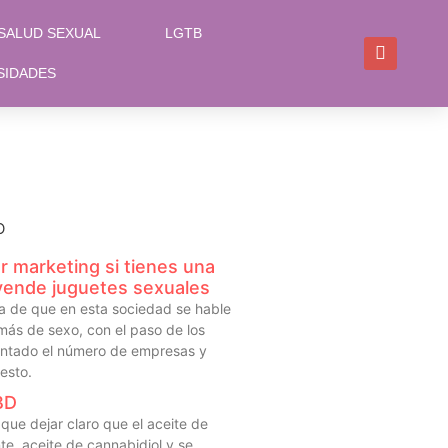
SALUD SEXUAL
LGTB
SIDADES
O
r marketing si tienes una
ende juguetes sexuales
 de que en esta sociedad se hable
ás de sexo, con el paso de los
entado el número de empresas y
esto.
BD
que dejar claro que el aceite de
e, aceite de cannabidiol y se