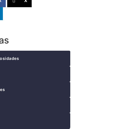
k
X
as
iosidades
tes