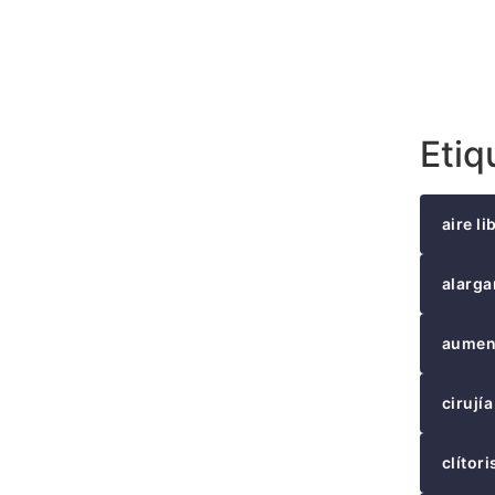
Etiq
aire li
alarga
aumen
cirujía
clítori