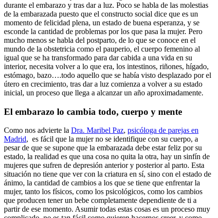
durante el embarazo y tras dar a luz. Poco se habla de las molestias
de la embarazada puesto que el constructo social dice que es un
momento de felicidad plena, un estado de buena esperanza, y se
esconde la cantidad de problemas por los que pasa la mujer. Pero
mucho menos se habla del postparto, de lo que se conoce en el
mundo de la obstetricia como el pauperio, el cuerpo femenino al
igual que se ha transformado para dar cabida a una vida en su
interior, necesita volver a lo que era, los intestinos, riñones, hígado,
estómago, bazo….todo aquello que se había visto desplazado por el
útero en crecimiento, tras dar a luz comienza a volver a su estado
inicial, un proceso que llega a alcanzar un año aproximadamente.
El embarazo lo cambia todo, cuerpo y mente
Como nos advierte la
Dra. Maribel Paz
,
psicóloga de parejas en
Madrid
, es fácil que la mujer no se identifique con su cuerpo, a
pesar de que se supone que la embarazada debe estar feliz por su
estado, la realidad es que una cosa no quita la otra, hay un sinfín de
mujeres que sufren de depresión anterior y posterior al parto. Esta
situación no tiene que ver con la criatura en sí, sino con el estado de
ánimo, la cantidad de cambios a los que se tiene que enfrentar la
mujer, tanto los físicos, como los psicológicos, como los cambios
que producen tener un bebe completamente dependiente de ti a
partir de ese momento. Asumir todas estas cosas es un proceso muy
complicado, no es tan fácil como quieren hacernos creer, y como