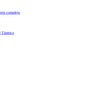
toris
complejo
l
Tántrico