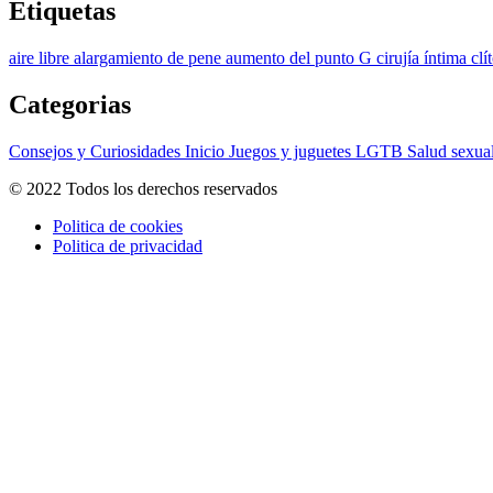
Etiquetas
aire libre
alargamiento de pene
aumento del punto G
cirujía íntima
clí
Categorias
Consejos y Curiosidades
Inicio
Juegos y juguetes
LGTB
Salud sexua
© 2022 Todos los derechos reservados
Politica de cookies
Politica de privacidad