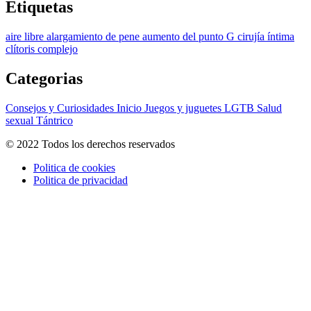
Etiquetas
aire libre
alargamiento de pene
aumento del punto G
cirujía íntima
clítoris
complejo
Categorias
Consejos y Curiosidades
Inicio
Juegos y juguetes
LGTB
Salud
sexual
Tántrico
© 2022 Todos los derechos reservados
Politica de cookies
Politica de privacidad