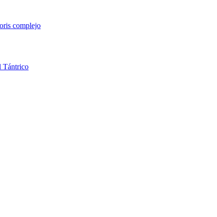
toris
complejo
l
Tántrico