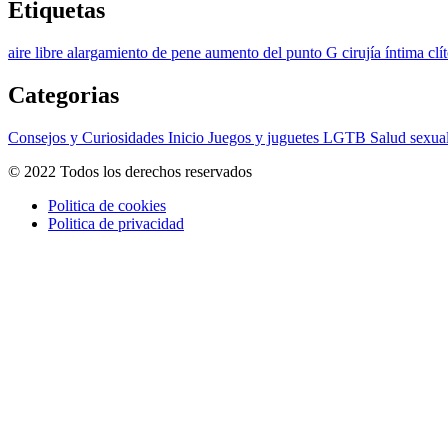
Etiquetas
aire libre
alargamiento de pene
aumento del punto G
cirujía íntima
clí
Categorias
Consejos y Curiosidades
Inicio
Juegos y juguetes
LGTB
Salud sexua
© 2022 Todos los derechos reservados
Politica de cookies
Politica de privacidad