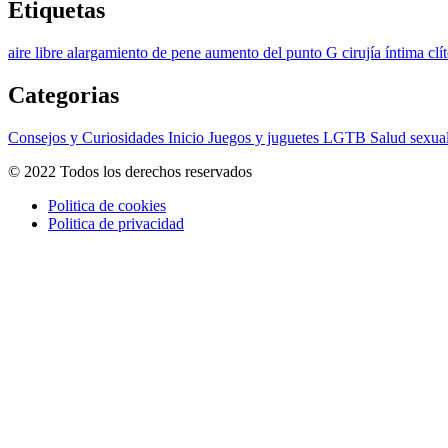
Etiquetas
aire libre
alargamiento de pene
aumento del punto G
cirujía íntima
clí
Categorias
Consejos y Curiosidades
Inicio
Juegos y juguetes
LGTB
Salud sexua
© 2022 Todos los derechos reservados
Politica de cookies
Politica de privacidad