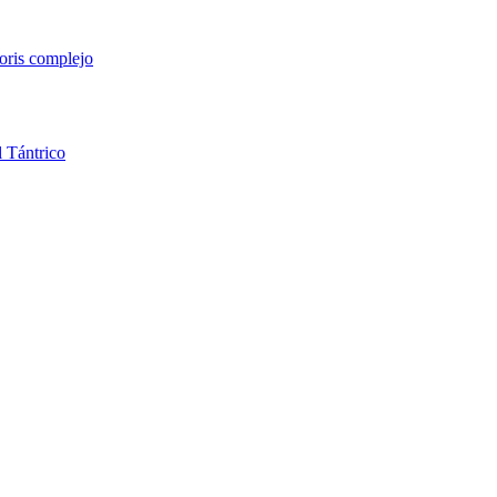
toris
complejo
l
Tántrico